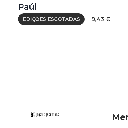
Paúl
9,43 €
EDIÇÕES ESGOTADAS
Me