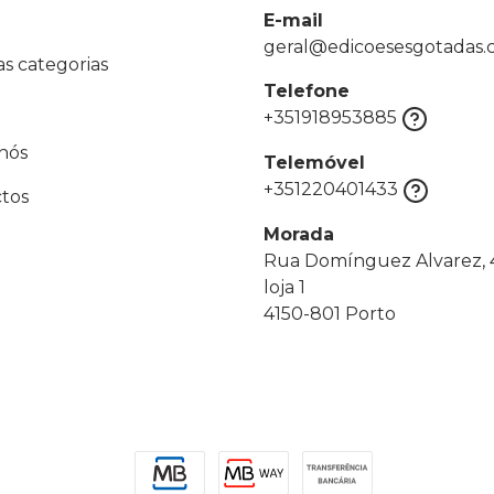
E-mail
geral@edicoesesgotadas
as categorias
Telefone
+351918953885
nós
Telemóvel
+351220401433
tos
Morada
Rua Domínguez Alvarez, 4
loja 1
4150-801 Porto