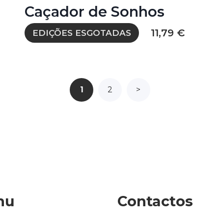
Caçador de Sonhos
11,79 €
EDIÇÕES ESGOTADAS
1
2
>
nu
Contactos